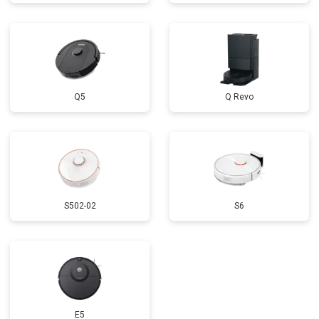
Q5
Q Revo
S502-02
S6
E5