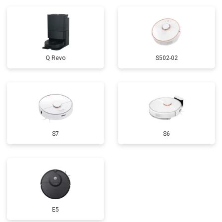
Q Revo
S502-02
S7
S6
E5