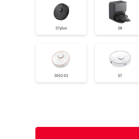
S7plus
S8
S502-02
S7