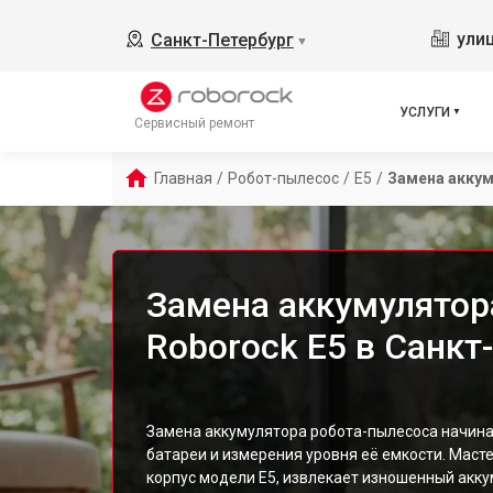
ули
Санкт-Петербург
▼
УСЛУГИ
Сервисный ремонт
Главная
/
Робот-пылесос
/
E5
/
Замена акку
Замена аккумулятор
Roborock E5 в Санкт
Замена аккумулятора робота-пылесоса начина
батареи и измерения уровня её емкости. Маст
корпус модели E5, извлекает изношенный акку