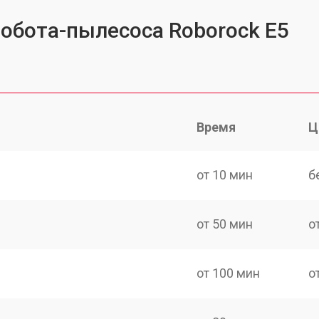
робота-пылесоса Roborock E5
Время
Ц
от 10 мин
б
от 50 мин
о
от 100 мин
о