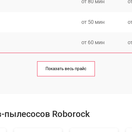
от 80 мин
о
от 50 мин
о
от 60 мин
о
от 50 мин
о
Показать весь прайс
от 80 мин
о
в-пылесосов Roborock