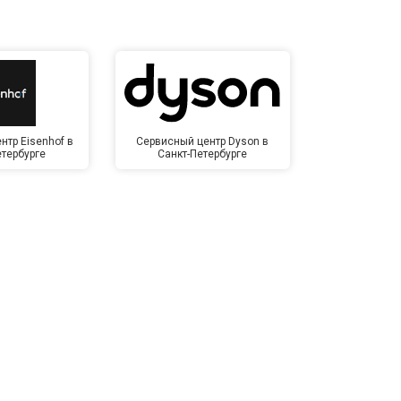
нтр Eisenhof в
Сервисный центр Dyson в
Сервисный це
етербурге
Санкт-Петербурге
Пете