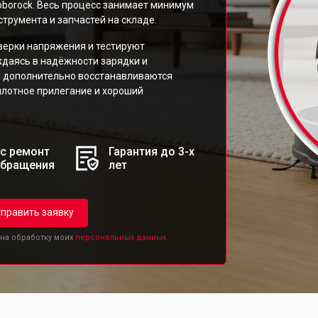
borock. Весь процесс занимает минимум
трумента и запчастей на складе.
верки напряжения и тестируют
ждаясь в надёжности зарядки и
и дополнительно восстанавливаются
плотное прилегание и хороший
с ремонт
Гарантия до 3-х
обращения
лет
править заявку
 на обработку моих
персональных данных.