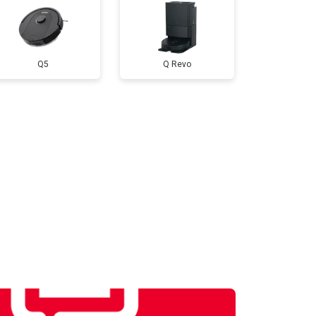
Q5
Q Revo