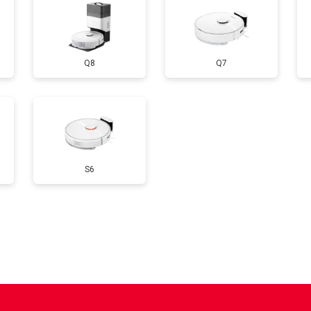
Q8
Q7
S6