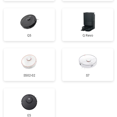
Q5
Q Revo
S502-02
S7
E5